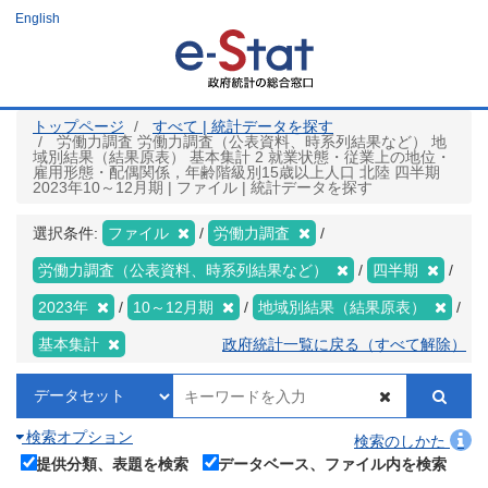
メ
English
イ
ン
コ
ン
テ
ン
ツ
トップページ
すべて | 統計データを探す
に
労働力調査 労働力調査（公表資料、時系列結果など） 地
移
域別結果（結果原表） 基本集計 2 就業状態・従業上の地位・
動
雇用形態・配偶関係，年齢階級別15歳以上人口 北陸 四半期
2023年10～12月期 | ファイル | 統計データを探す
選択条件:
ファイル
労働力調査
労働力調査（公表資料、時系列結果など）
四半期
2023年
10～12月期
地域別結果（結果原表）
基本集計
政府統計一覧に戻る（すべて解除）
検索オプション
検索のしかた
提供分類、表題を検索
データベース、ファイル内を検索