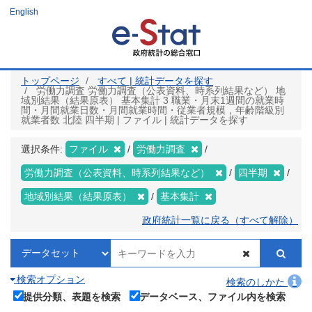
メ
English
イ
ン
コ
ン
テ
ン
ツ
トップページ
すべて | 統計データを探す
に
労働力調査 労働力調査（公表資料、時系列結果など） 地
移
域別結果（結果原表） 基本集計 3 職業・月末1週間の就業時
動
間・月間就業日数・月間就業時間・従業者規模，年齢階級別
就業者数 北陸 四半期 | ファイル | 統計データを探す
選択条件:
ファイル
労働力調査
労働力調査（公表資料、時系列結果など）
四半期
地域別結果（結果原表）
基本集計
政府統計一覧に戻る（すべて解除）
検索オプション
検索のしかた
提供分類、表題を検索
データベース、ファイル内を検索