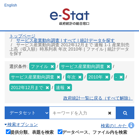
メ
English
イ
ン
コ
ン
テ
ン
ツ
トップページ
に
サービス産業動向調査 | すべて | 統計データを探す
移
サービス産業動向調査 2012年12月まで 速報 1-1 産業別売
動
上高（収入額）時系列表 年次 2010年 | ファイル | 統計データ
を探す
選択条件:
ファイル
サービス産業動向調査
サービス産業動向調査
年次
2010年
-
2012年12月まで
速報
政府統計一覧に戻る（すべて解除）
検索オプション
検索のしかた
提供分類、表題を検索
データベース、ファイル内を検索