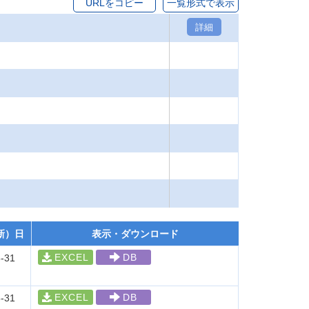
URLをコピー
一覧形式で表示
詳細
新）日
表示・ダウンロード
EXCEL
DB
-31
EXCEL
DB
-31