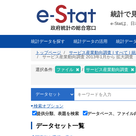
メ
イ
ン
統計で
コ
ン
テ
e-Stat
ン
ツ
に
移
統計データを探す
統計データの活用
統計デー
動
トップページ
サービス産業動向調査 | すべて |
サービス産業動向調査 2013年1月から 拡大調査（年
選択条件:
ファイル
サービス産業動向調査
検索オプション
提供分類、表題を検索
データベース、ファイル
データセット一覧