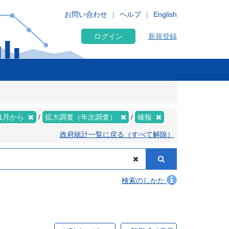
お問い合わせ
ヘルプ
English
ログイン
新規登録
年1月から
拡大調査（年次調査）
確報
政府統計一覧に戻る（すべて解除）
検索のしかた