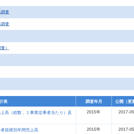
向調査
向調査
調査）
計表
調査年月
公開（更
2015年
2017-05
売上高（総数，１事業従事者当たり）及
2015年
2017-05
事者規模別年間売上高