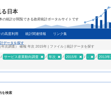
見る日本
は、日本の統計が閲覧できる政府統計ポータルサイトです
タの高度利用
統計関連情報
リンク集
 統計データを探す
次調査） 確報 年次 2015年 | ファイル | 統計データを探す
サービス産業動向調査
年次
2015年
-
2013
内を検索