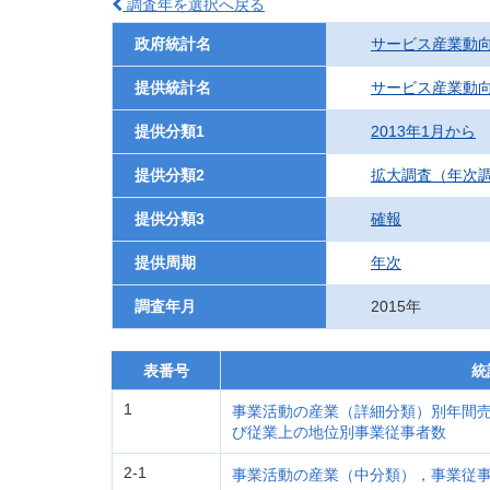
調査年を選択へ戻る
政府統計名
サービス産業動
提供統計名
サービス産業動
提供分類1
2013年1月から
提供分類2
拡大調査（年次
提供分類3
確報
提供周期
年次
調査年月
2015年
表番号
統
1
事業活動の産業（詳細分類）別年間
び従業上の地位別事業従事者数
2-1
事業活動の産業（中分類），事業従