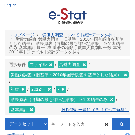
メ
English
イ
ン
コ
ン
テ
ン
ツ
トップページ
労働力調査 | すべて | 統計データを探す
に
労働力調査 労働力調査（旧基準：2010年国勢調査を基準
移
とした結果） 結果原表（各期の最も詳細な結果）※全国結果
動
のみ 基本集計 世帯 26 世帯の種類，就業人員別世帯数 年次
2012年 | ファイル | 統計データを探す
選択条件:
ファイル
労働力調査
労働力調査（旧基準：2010年国勢調査を基準とした結果）
年次
2012年
-
結果原表（各期の最も詳細な結果）※全国結果のみ
基本集計
政府統計一覧に戻る（すべて解除）