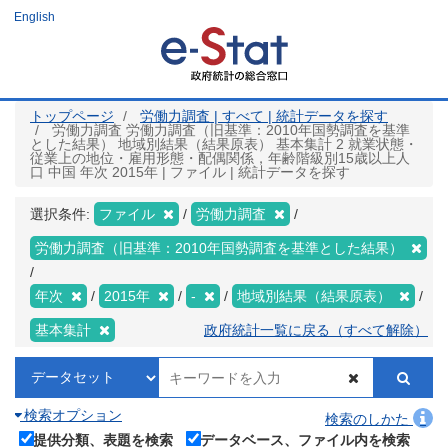
メ
English
イ
ン
コ
ン
テ
ン
ツ
トップページ
労働力調査 | すべて | 統計データを探す
に
労働力調査 労働力調査（旧基準：2010年国勢調査を基準
移
とした結果） 地域別結果（結果原表） 基本集計 2 就業状態・
動
従業上の地位・雇用形態・配偶関係，年齢階級別15歳以上人
口 中国 年次 2015年 | ファイル | 統計データを探す
選択条件:
ファイル
労働力調査
労働力調査（旧基準：2010年国勢調査を基準とした結果）
年次
2015年
-
地域別結果（結果原表）
基本集計
政府統計一覧に戻る（すべて解除）
検索オプション
検索のしかた
提供分類、表題を検索
データベース、ファイル内を検索