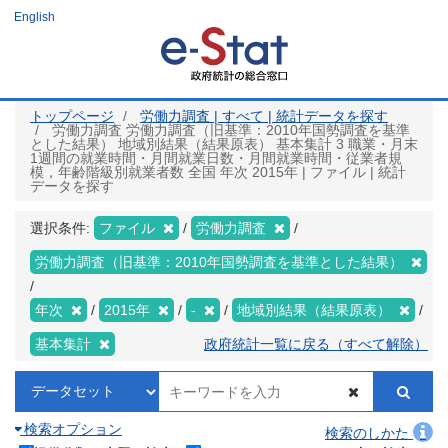
メ
English
イ
ン
コ
ン
テ
ン
ツ
トップページ
労働力調査 | すべて | 統計データを探す
に
労働力調査 労働力調査（旧基準：2010年国勢調査を基準
移
とした結果） 地域別結果（結果原表） 基本集計 3 職業・月末
動
1週間の就業時間・月間就業日数・月間就業時間・従業者規
模，年齢階級別就業者数 全国 年次 2015年 | ファイル | 統計
データを探す
選択条件:
ファイル
労働力調査
労働力調査（旧基準：2010年国勢調査を基準とした結果）
年次
2015年
-
地域別結果（結果原表）
基本集計
政府統計一覧に戻る（すべて解除）
検索オプション
検索のしかた