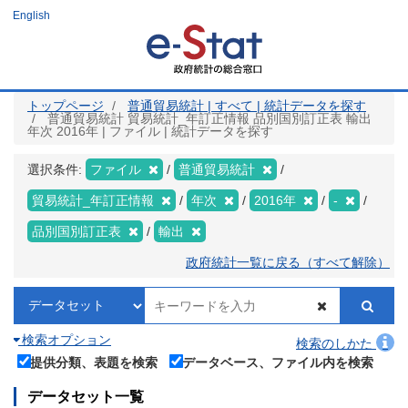
メ
English
イ
ン
コ
ン
テ
ン
ツ
トップページ
普通貿易統計 | すべて | 統計データを探す
に
普通貿易統計 貿易統計_年訂正情報 品別国別訂正表 輸出
移
年次 2016年 | ファイル | 統計データを探す
動
選択条件:
ファイル
普通貿易統計
貿易統計_年訂正情報
年次
2016年
-
品別国別訂正表
輸出
政府統計一覧に戻る（すべて解除）
検索オプション
検索のしかた
提供分類、表題を検索
データベース、ファイル内を検索
データセット一覧