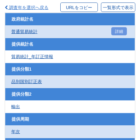
調査年を選択へ戻る
URLをコピー
一覧形式で表示
政府統計名
普通貿易統計
詳細
提供統計名
貿易統計_年訂正情報
提供分類1
品別国別訂正表
提供分類2
輸出
提供周期
年次