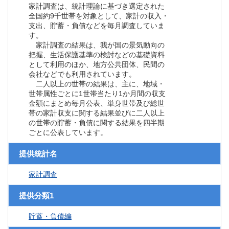
家計調査は、統計理論に基づき選定された
全国約9千世帯を対象として、家計の収入・
支出、貯蓄・負債などを毎月調査していま
す。
家計調査の結果は、我が国の景気動向の
把握、生活保護基準の検討などの基礎資料
として利用のほか、地方公共団体、民間の
会社などでも利用されています。
二人以上の世帯の結果は、主に、地域・
世帯属性ごとに1世帯当たり1か月間の収支
金額にまとめ毎月公表、単身世帯及び総世
帯の家計収支に関する結果並びに二人以上
の世帯の貯蓄・負債に関する結果を四半期
ごとに公表しています。
提供統計名
家計調査
提供分類1
貯蓄・負債編