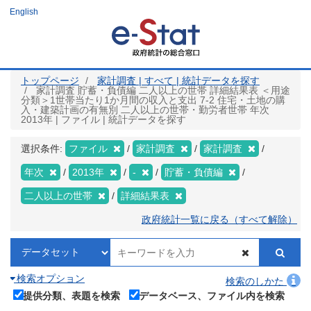
メ
English
イ
ン
コ
ン
テ
ン
ツ
トップページ
家計調査 | すべて | 統計データを探す
に
家計調査 貯蓄・負債編 二人以上の世帯 詳細結果表 ＜用途
移
分類＞1世帯当たり1か月間の収入と支出 7-2 住宅・土地の購
動
入・建築計画の有無別 二人以上の世帯・勤労者世帯 年次
2013年 | ファイル | 統計データを探す
選択条件:
ファイル
家計調査
家計調査
年次
2013年
-
貯蓄・負債編
二人以上の世帯
詳細結果表
政府統計一覧に戻る（すべて解除）
検索オプション
検索のしかた
提供分類、表題を検索
データベース、ファイル内を検索