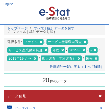
メ
English
イ
ン
コ
ン
テ
ン
ツ
トップページ
すべて | 統計データを探す
に
ファイル | 統計データを探す
移
動
選択条件:
ファイル
サービス産業動向調査
サービス産業動向調査
年次
2015年
-
2013年1月から
拡大調査（年次調査）
確報
政府統計一覧に戻る（すべて解除）
20
件のデータ
データ種別
データベース
0