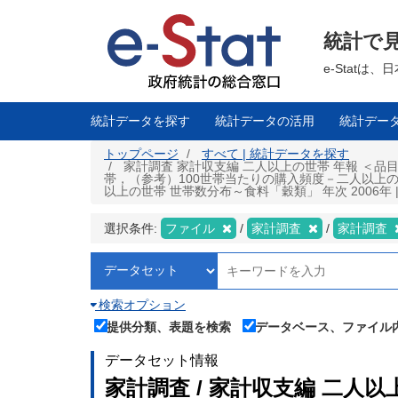
メ
イ
ン
統計で
コ
ン
テ
e-Stat
ン
ツ
に
移
統計データを探す
統計データの活用
統計デー
動
トップページ
すべて | 統計データを探す
家計調査 家計収支編 二人以上の世帯 年報 ＜品
帯，（参考）100世帯当たりの購入頻度－二人以上
以上の世帯 世帯数分布～食料「穀類」 年次 2006年 
選択条件:
ファイル
家計調査
家計調査
検索オプション
提供分類、表題を検索
データベース、ファイル
データセット情報
家計調査 / 家計収支編 二人以