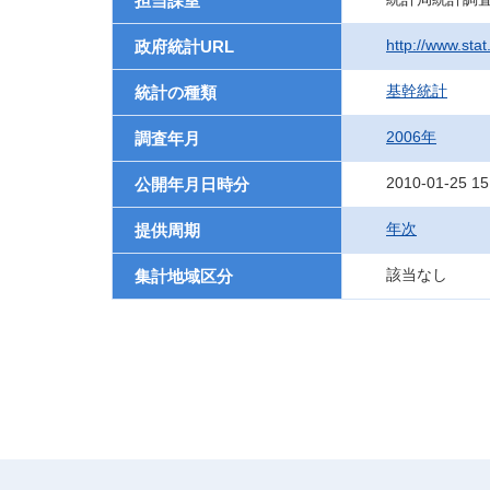
担当課室
http://www.stat
政府統計URL
基幹統計
統計の種類
2006年
調査年月
2010-01-25 15
公開年月日時分
年次
提供周期
該当なし
集計地域区分