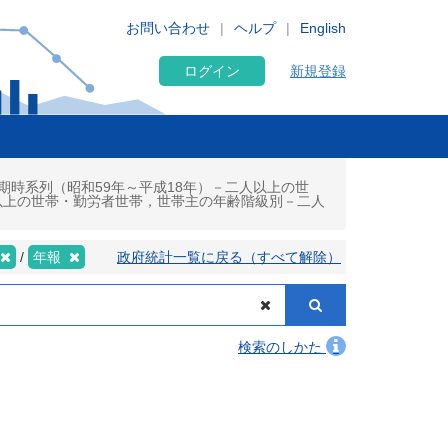
お問い合わせ
ヘルプ
English
ログイン
新規登録
期時系列（昭和59年～平成18年）－二人以上の世
以上の世帯・勤労者世帯，世帯主の年齢階級別－二人
年報
政府統計一覧に戻る（すべて解除）
検索のしかた