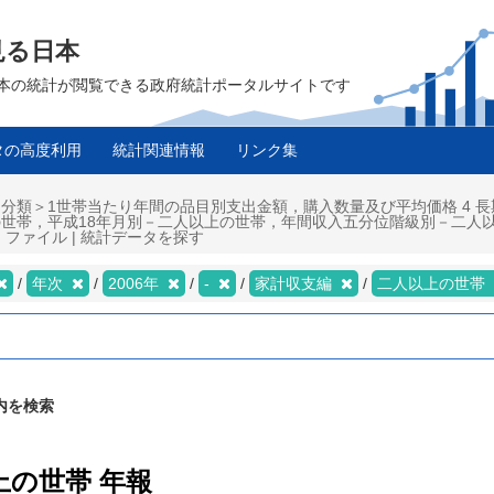
見る日本
は、日本の統計が閲覧できる政府統計ポータルサイトです
タの高度利用
統計関連情報
リンク集
目分類＞1世帯当たり年間の品目別支出金額，購入数量及び平均価格 4 長
の世帯，平成18年月別－二人以上の世帯，年間収入五分位階級別－二人
| ファイル | 統計データを探す
年次
2006年
-
家計収支編
二人以上の世帯
内を検索
上の世帯 年報