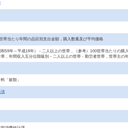
帯
1世帯当たり年間の品目別支出金額，購入数量及び平均価格
和59年～平成18年）－二人以上の世帯，（参考）100世帯当たりの購
世帯，年間収入五分位階級別－二人以上の世帯・勤労者世帯，世帯主の
食料「穀類」
経済
査部消費統計課