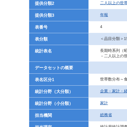
二人以上の世
提供分類2
年報
提供分類3
4
表番号
＜品目分類＞
表分類
長期時系列（昭
統計表名
－二人以上の
データセットの概要
世帯数分布～
表名区分1
企業・家計・
統計分野（大分類）
家計
統計分野（小分類）
総務省
担当機関
統計局統計調