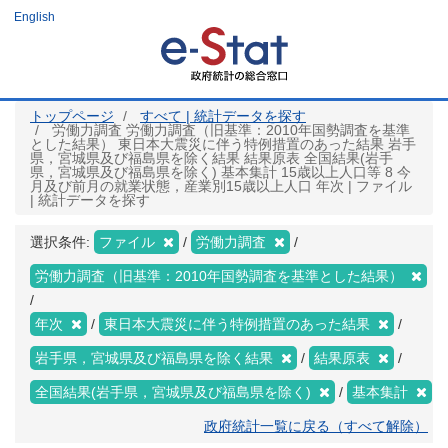
メ
English
イ
ン
コ
ン
テ
ン
ツ
トップページ
すべて | 統計データを探す
に
労働力調査 労働力調査（旧基準：2010年国勢調査を基準
移
とした結果） 東日本大震災に伴う特例措置のあった結果 岩手
動
県，宮城県及び福島県を除く結果 結果原表 全国結果(岩手
県，宮城県及び福島県を除く) 基本集計 15歳以上人口等 8 今
月及び前月の就業状態，産業別15歳以上人口 年次 | ファイル
| 統計データを探す
選択条件:
ファイル
労働力調査
労働力調査（旧基準：2010年国勢調査を基準とした結果）
年次
東日本大震災に伴う特例措置のあった結果
岩手県，宮城県及び福島県を除く結果
結果原表
全国結果(岩手県，宮城県及び福島県を除く)
基本集計
政府統計一覧に戻る（すべて解除）