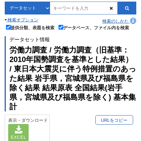
検索オプション
検索のしかた
提供分類、表題を検索
データベース、ファイル内を検索
データセット情報
労働力調査 / 労働力調査（旧基準：
2010年国勢調査を基準とした結果）
/ 東日本大震災に伴う特例措置のあっ
た結果 岩手県，宮城県及び福島県を
除く結果 結果原表 全国結果(岩手
県，宮城県及び福島県を除く) 基本集
計
表示・ダウンロード
URLをコピー
EXCEL