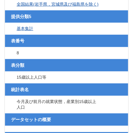
全国結果(岩手県，宮城県及び福島県を除く)
提供分類5
基本集計
表番号
8
表分類
15歳以上人口等
統計表名
今月及び前月の就業状態，産業別15歳以上
人口
データセットの概要