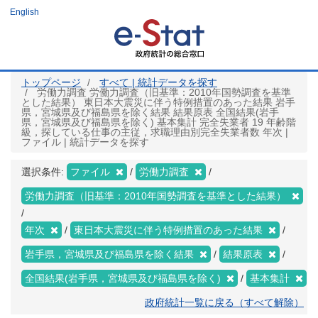
メ
English
イ
ン
コ
ン
テ
ン
ツ
トップページ
すべて | 統計データを探す
に
労働力調査 労働力調査（旧基準：2010年国勢調査を基準
移
とした結果） 東日本大震災に伴う特例措置のあった結果 岩手
動
県，宮城県及び福島県を除く結果 結果原表 全国結果(岩手
県，宮城県及び福島県を除く) 基本集計 完全失業者 19 年齢階
級，探している仕事の主従，求職理由別完全失業者数 年次 |
ファイル | 統計データを探す
選択条件:
ファイル
労働力調査
労働力調査（旧基準：2010年国勢調査を基準とした結果）
年次
東日本大震災に伴う特例措置のあった結果
岩手県，宮城県及び福島県を除く結果
結果原表
全国結果(岩手県，宮城県及び福島県を除く)
基本集計
政府統計一覧に戻る（すべて解除）