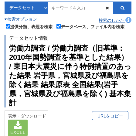
検索オプション
検索のしかた
提供分類、表題を検索
データベース、ファイル内を検索
データセット情報
労働力調査 / 労働力調査（旧基準：
2010年国勢調査を基準とした結果）
/ 東日本大震災に伴う特例措置のあっ
た結果 岩手県，宮城県及び福島県を
除く結果 結果原表 全国結果(岩手
県，宮城県及び福島県を除く) 基本集
計
表示・ダウンロード
URLをコピー
EXCEL