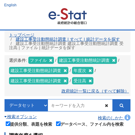
メ
English
イ
ン
コ
ン
テ
ン
ツ
トップページ
に
建設工事受注動態統計調査 | すべて | 統計データを探す
移
建設工事受注動態統計調査 建設工事受注動態統計調査 受
動
注高 | ファイル | 統計データを探す
選択条件:
ファイル
建設工事受注動態統計調査
建設工事受注動態統計調査
年度次
建設工事受注動態統計調査
受注高
政府統計一覧に戻る（すべて解除）
検索オプション
検索のしかた
提供分類、表題を検索
データベース、ファイル内を検索