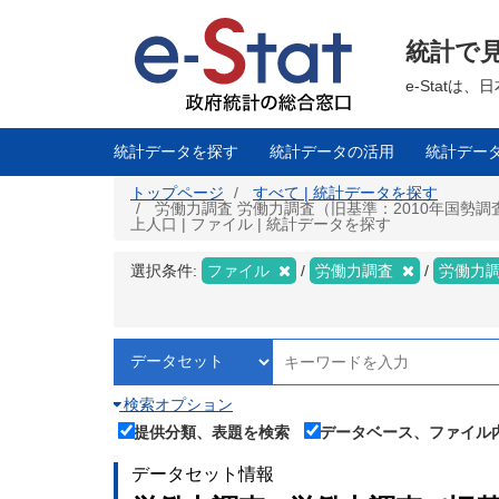
メ
イ
ン
統計で
コ
ン
テ
e-Stat
ン
ツ
に
移
統計データを探す
統計データの活用
統計デー
動
トップページ
すべて | 統計データを探す
労働力調査 労働力調査（旧基準：2010年国勢調
上人口 | ファイル | 統計データを探す
選択条件:
ファイル
労働力調査
労働力調
検索オプション
提供分類、表題を検索
データベース、ファイル
データセット情報