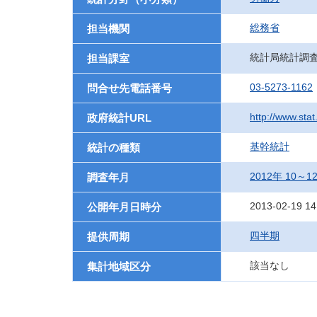
総務省
担当機関
統計局統計調
担当課室
03-5273-1162
問合せ先電話番号
http://www.sta
政府統計URL
基幹統計
統計の種類
2012年 10～
調査年月
2013-02-19 14
公開年月日時分
四半期
提供周期
該当なし
集計地域区分