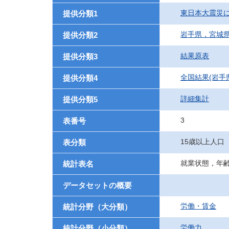
東日本大震災
提供分類1
岩手県，宮城
提供分類2
結果原表
提供分類3
全国結果(岩手
提供分類4
詳細集計
提供分類5
3
表番号
15歳以上人口
表分類
就業状態，年齢
統計表名
データセットの概要
労働・賃金
統計分野（大分類）
労働力
統計分野（小分類）