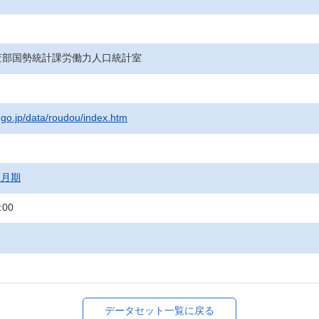
査部国勢統計課労働力人口統計室
t.go.jp/data/roudou/index.htm
12月期
:00
データセット一覧に戻る