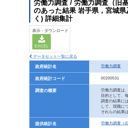
労働力調査 / 労働力調査（旧
のあった結果 岩手県，宮城県
く) 詳細集計
表示・ダウンロード
EXCEL
データセット一覧に戻る
労働力調査
政府統計名
00200531
政府統計コード
労働力調査は
調査の概要
目的として、
調査の結果に
して、現職に
それらの結果
労働力調査（旧
提供統計名