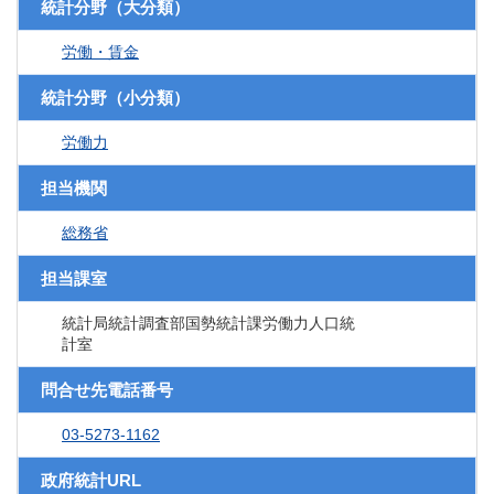
統計分野（大分類）
労働・賃金
統計分野（小分類）
労働力
担当機関
総務省
担当課室
統計局統計調査部国勢統計課労働力人口統
計室
問合せ先電話番号
03-5273-1162
政府統計URL