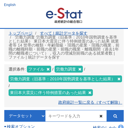
メ
English
イ
ン
コ
ン
テ
ン
ツ
トップページ
すべて | 統計データを探す
に
労働力調査 労働力調査（旧基準：2010年国勢調査を基準
移
とした結果） 東日本大震災に伴う特例措置のあった結果 就業
動
者等 14 世帯の種類・年齢階級・現職の産業・現職の職業，前
職の離職時期・前職の産業・前職の職業・離職期間（過去1年
間の離職者について），収入の増減別前職のある就業者数 |
ファイル | 統計データを探す
選択条件:
ファイル
労働力調査
労働力調査（旧基準：2010年国勢調査を基準とした結果）
東日本大震災に伴う特例措置のあった結果
政府統計一覧に戻る（すべて解除）
検索オプション
検索のしかた