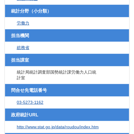
統計分野（小分類）
労働力
担当機関
総務省
担当課室
統計局統計調査部国勢統計課労働力人口統
計室
問合せ先電話番号
03-5273-1162
政府統計URL
http://www.stat.go.jp/data/roudou/index.htm