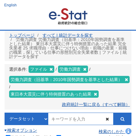
メ
English
イ
ン
コ
ン
テ
ン
ツ
トップページ
すべて | 統計データを探す
に
労働力調査 労働力調査（旧基準：2010年国勢調査を基準
移
とした結果） 東日本大震災に伴う特例措置のあった結果 完全
動
失業者 25 求職理由・仕事につけない理由・前職の産業・前職
の職業，探している仕事の形態別完全失業者数 | ファイル | 統
計データを探す
選択条件:
ファイル
労働力調査
労働力調査（旧基準：2010年国勢調査を基準とした結果）
東日本大震災に伴う特例措置のあった結果
政府統計一覧に戻る（すべて解除）
検索オプション
検索のしかた