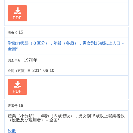
PDF
15
表番号
労働力状態（８区分），年齢（各歳），男女別15歳以上人口－
全国*
1970年
調査年月
2014-06-10
公開（更新）日
PDF
16
表番号
産業（小分類），年齢（５歳階級），男女別15歳以上就業者数
（総数及び雇用者）－全国*
総数