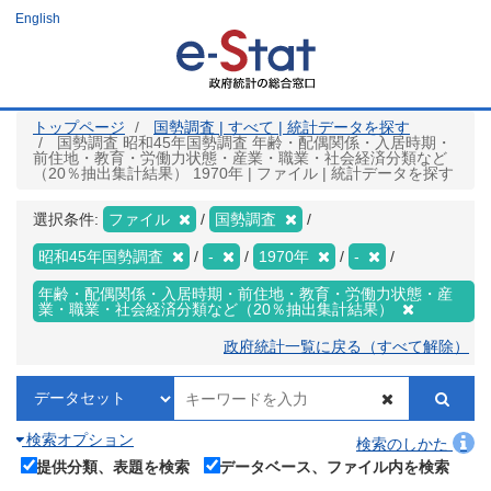
メ
English
イ
ン
コ
ン
テ
ン
ツ
トップページ
国勢調査 | すべて | 統計データを探す
に
国勢調査 昭和45年国勢調査 年齢・配偶関係・入居時期・
移
前住地・教育・労働力状態・産業・職業・社会経済分類など
動
（20％抽出集計結果） 1970年 | ファイル | 統計データを探す
選択条件:
ファイル
国勢調査
昭和45年国勢調査
-
1970年
-
年齢・配偶関係・入居時期・前住地・教育・労働力状態・産
業・職業・社会経済分類など（20％抽出集計結果）
政府統計一覧に戻る（すべて解除）
検索オプション
検索のしかた
提供分類、表題を検索
データベース、ファイル内を検索