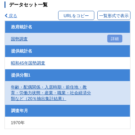
データセット一覧
戻る
URLをコピー
一覧形式で表示
政府統計名
国勢調査
詳細
提供統計名
昭和45年国勢調査
提供分類1
年齢・配偶関係・入居時期・前住地・教
育・労働力状態・産業・職業・社会経済分
類など（20％抽出集計結果）
調査年月
1970年