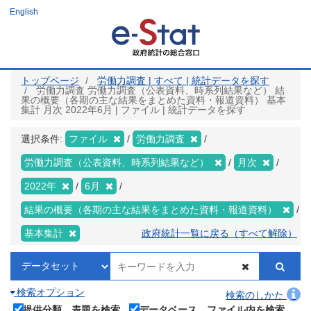
メ
English
イ
ン
コ
ン
テ
ン
ツ
トップページ
労働力調査 | すべて | 統計データを探す
に
労働力調査 労働力調査（公表資料、時系列結果など） 結
移
果の概要（各期の主な結果をまとめた資料・報道資料） 基本
動
集計 月次 2022年6月 | ファイル | 統計データを探す
選択条件:
ファイル
労働力調査
労働力調査（公表資料、時系列結果など）
月次
2022年
6月
結果の概要（各期の主な結果をまとめた資料・報道資料）
基本集計
政府統計一覧に戻る（すべて解除）
検索オプション
検索のしかた
提供分類、表題を検索
データベース、ファイル内を検索