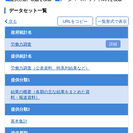
データセット一覧
戻る
URLをコピー
一覧形式で表示
政府統計名
労働力調査
詳細
提供統計名
労働力調査（公表資料、時系列結果など）
提供分類1
結果の概要（各期の主な結果をまとめた資
料・報道資料）
提供分類2
基本集計