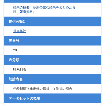
結果の概要（各期の主な結果をまとめた資
料・報道資料）
提供分類2
基本集計
表番号
20
表分類
時系列表
統計表名
年齢階級別非正規の職員・従業員の割合
データセットの概要