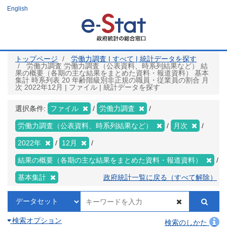
メ
English
イ
ン
コ
ン
テ
ン
ツ
トップページ
労働力調査 | すべて | 統計データを探す
に
労働力調査 労働力調査（公表資料、時系列結果など） 結
移
果の概要（各期の主な結果をまとめた資料・報道資料） 基本
動
集計 時系列表 20 年齢階級別非正規の職員・従業員の割合 月
次 2022年12月 | ファイル | 統計データを探す
選択条件:
ファイル
労働力調査
労働力調査（公表資料、時系列結果など）
月次
2022年
12月
結果の概要（各期の主な結果をまとめた資料・報道資料）
基本集計
政府統計一覧に戻る（すべて解除）
検索オプション
検索のしかた