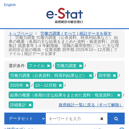
メ
English
イ
ン
コ
ン
テ
ン
ツ
トップページ
労働力調査 | すべて | 統計データを探す
に
労働力調査 労働力調査（公表資料、時系列結果など） 結
移
果の概要（各期の主な結果をまとめた資料・報道資料） 詳細
動
集計 就業者等 1-4 年齢階級、現職の雇用形態についた主な理
由別非正規の職員・従業員数 四半期 2025年10～12月期 | フ
ァイル | 統計データを探す
選択条件:
ファイル
労働力調査
労働力調査（公表資料、時系列結果など）
四半期
2025年
10～12月期
結果の概要（各期の主な結果をまとめた資料・報道資料）
詳細集計
政府統計一覧に戻る（すべて解除）