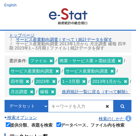
メ
English
イ
ン
コ
ン
テ
ン
ツ
トップページ
に
サービス産業動向調査 | すべて | 統計データを探す
移
サービス産業動向調査 2013年1月から 月次調査 確報 四半
動
期 2023年1～3月期 | ファイル | 統計データを探す
選択条件:
ファイル
商業・サービス業 > 需給流通
サービス産業動向調査
サービス産業動向調査
四半期
2023年
1～3月期
2013年1月から
月次調査
確報
政府統計一覧に戻る（すべて解除）
検索オプション
検索のしかた
提供分類、表題を検索
データベース、ファイル内を検索