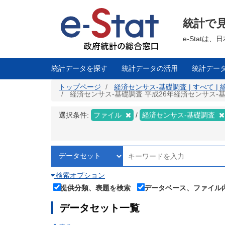
メ
イ
ン
統計で
コ
ン
テ
e-Stat
ン
ツ
に
移
統計データを探す
統計データの活用
統計デー
動
トップページ
経済センサス‐基礎調査 | すべて |
経済センサス‐基礎調査 平成26年経済センサス‐基礎
選択条件:
ファイル
経済センサス‐基礎調査
検索オプション
提供分類、表題を検索
データベース、ファイル
データセット一覧