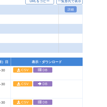
URLをコピー
一覧形式で表示
詳細
新）日
表示・ダウンロード
CSV
DB
-30
CSV
DB
-30
CSV
DB
-30