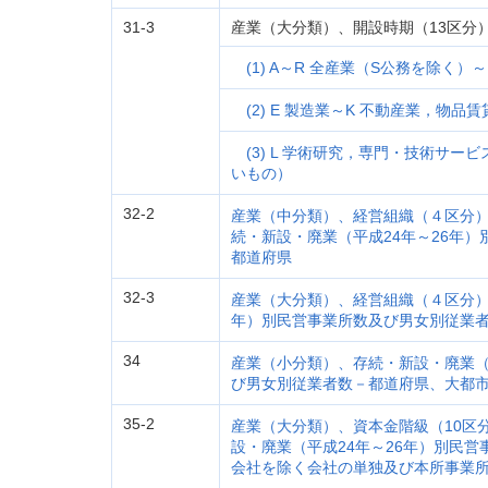
31-3
産業（大分類）、開設時期（13区分
(1) A～R 全産業（S公務を除く）～
(2) E 製造業～K 不動産業，物品賃
(3) L 学術研究，専門・技術サー
いもの）
32-2
産業（中分類）、経営組織（４区分
続・新設・廃業（平成24年～26年
都道府県
32-3
産業（大分類）、経営組織（４区分）
年）別民営事業所数及び男女別従業
34
産業（小分類）、存続・新設・廃業（
び男女別従業者数－都道府県、大都
35-2
産業（大分類）、資本金階級（10区
設・廃業（平成24年～26年）別民
会社を除く会社の単独及び本所事業