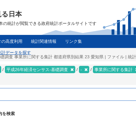
見る日本
は、日本の統計が閲覧できる政府統計ポータルサイトです
タの高度利用
統計関連情報
リンク集
 統計データを探す
調査 事業所に関する集計 都道府県別結果 23 愛知県 | ファイル | 
平成26年経済センサス‐基礎調査
-
事業所に関する集計
内を検索