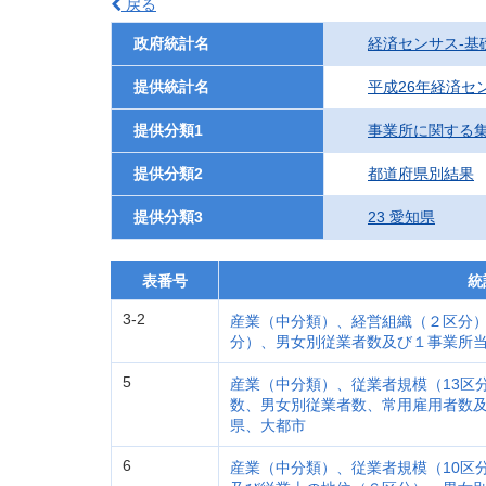
戻る
政府統計名
経済センサス‐基
提供統計名
平成26年経済セ
提供分類1
事業所に関する
提供分類2
都道府県別結果
提供分類3
23 愛知県
表番号
統
3-2
産業（中分類）、経営組織（２区分
分）、男女別従業者数及び１事業所
5
産業（中分類）、従業者規模（13区
数、男女別従業者数、常用雇用者数
県、大都市
6
産業（中分類）、従業者規模（10区