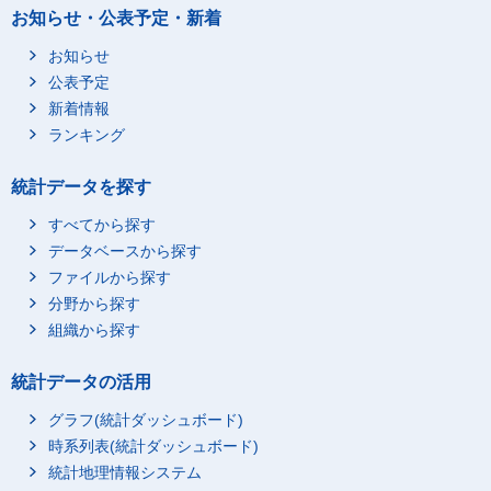
お知らせ・公表予定・新着
お知らせ
公表予定
新着情報
ランキング
統計データを探す
すべてから探す
データベースから探す
ファイルから探す
分野から探す
組織から探す
統計データの活用
グラフ(統計ダッシュボード)
時系列表(統計ダッシュボード)
統計地理情報システム