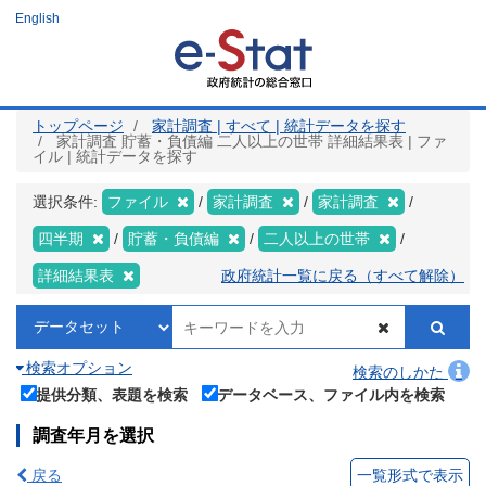
メ
English
イ
ン
コ
ン
テ
ン
ツ
トップページ
家計調査 | すべて | 統計データを探す
に
家計調査 貯蓄・負債編 二人以上の世帯 詳細結果表 | ファ
移
イル | 統計データを探す
動
選択条件:
ファイル
家計調査
家計調査
四半期
貯蓄・負債編
二人以上の世帯
詳細結果表
政府統計一覧に戻る（すべて解除）
検索オプション
検索のしかた
提供分類、表題を検索
データベース、ファイル内を検索
調査年月を選択
戻る
一覧形式で表示