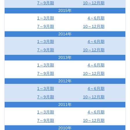
7～9月期
10～12月期
2015年
1～3月期
4～6月期
7～9月期
10～12月期
2014年
1～3月期
4～6月期
7～9月期
10～12月期
2013年
1～3月期
4～6月期
7～9月期
10～12月期
2012年
1～3月期
4～6月期
7～9月期
10～12月期
2011年
1～3月期
4～6月期
7～9月期
10～12月期
2010年