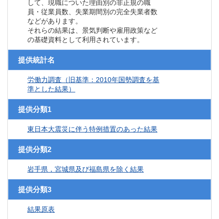
して、現職についた理由別の非正規の職
員・従業員数、失業期間別の完全失業者数
などがあります。
それらの結果は、景気判断や雇用政策など
の基礎資料として利用されています。
提供統計名
労働力調査（旧基準：2010年国勢調査を基
準とした結果）
提供分類1
東日本大震災に伴う特例措置のあった結果
提供分類2
岩手県，宮城県及び福島県を除く結果
提供分類3
結果原表