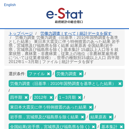
メ
English
イ
ン
コ
ン
テ
ン
ツ
トップページ
労働力調査 | すべて | 統計データを探す
に
労働力調査 労働力調査（旧基準：2010年国勢調査を基準
移
とした結果） 東日本大震災に伴う特例措置のあった結果 岩手
動
県，宮城県及び福島県を除く結果 結果原表 全国結果(岩手
県，宮城県及び福島県を除く) 基本集計 15歳以上人口等 6 就
業状態，農林業・非農林業，従業上の地位（非農林業雇用者
については従業者規模），世帯の種類別15歳以上人口 四半期
2012年1～3月期 | ファイル | 統計データを探す
選択条件:
ファイル
労働力調査
労働力調査（旧基準：2010年国勢調査を基準とした結果）
四半期
2012年
1～3月期
東日本大震災に伴う特例措置のあった結果
岩手県，宮城県及び福島県を除く結果
結果原表
全国結果(岩手県，宮城県及び福島県を除く)
基本集計