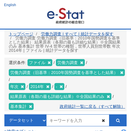
メ
English
イ
ン
コ
ン
テ
ン
ツ
トップページ
労働力調査 | すべて | 統計データを探す
に
労働力調査 労働力調査（旧基準：2010年国勢調査を基準
移
とした結果） 結果原表（各期の最も詳細な結果）※全国結果
動
のみ 基本集計 世帯 IV-4 世帯の種類，世帯人員別世帯数 年次
2014年 | ファイル | 統計データを探す
選択条件:
ファイル
労働力調査
労働力調査（旧基準：2010年国勢調査を基準とした結果）
年次
2014年
-
結果原表（各期の最も詳細な結果）※全国結果のみ
基本集計
政府統計一覧に戻る（すべて解除）