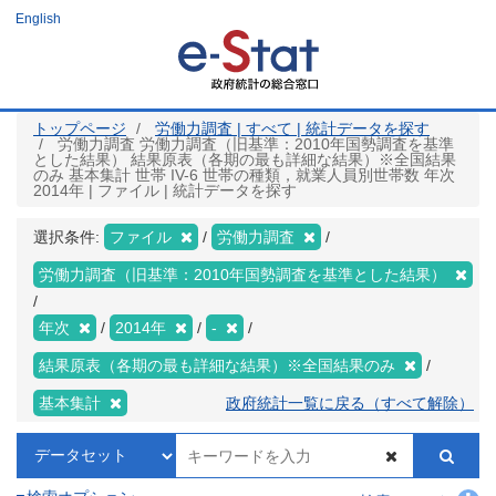
メ
English
イ
ン
コ
ン
テ
ン
ツ
トップページ
労働力調査 | すべて | 統計データを探す
に
労働力調査 労働力調査（旧基準：2010年国勢調査を基準
移
とした結果） 結果原表（各期の最も詳細な結果）※全国結果
動
のみ 基本集計 世帯 IV-6 世帯の種類，就業人員別世帯数 年次
2014年 | ファイル | 統計データを探す
選択条件:
ファイル
労働力調査
労働力調査（旧基準：2010年国勢調査を基準とした結果）
年次
2014年
-
結果原表（各期の最も詳細な結果）※全国結果のみ
基本集計
政府統計一覧に戻る（すべて解除）