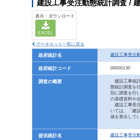
建設工事受注動態統計調査 /
表示・ダウンロード
EXCEL
データセット一覧に戻る
建設工事受注
政府統計名
00600130
政府統計コード
建設工事統計
調査の概要
態統計調査を
別に調査を行
の基礎資料や
建設工事受注動
いては、「建
値を算出して
建設工事受注
提供統計名