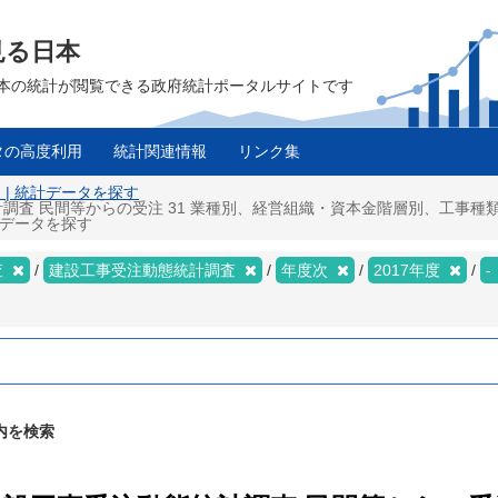
見る日本
は、日本の統計が閲覧できる政府統計ポータルサイトです
タの高度利用
統計関連情報
リンク集
 | 統計データを探す
調査 民間等からの受注 31 業種別、経営組織・資本金階層別、工事
統計データを探す
査
建設工事受注動態統計調査
年度次
2017年度
-
内を検索