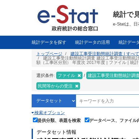
メ
イ
ン
統計で
コ
ン
テ
e-Stat
ン
ツ
に
移
統計データを探す
統計データの活用
統計デー
動
トップページ
建設工事受注動態統計調査 | すべて
建設工事受注動態統計調査 建設工事受注動態統計
額（工事区分別） 年度次 2017年度 | ファイル | 
選択条件:
ファイル
建設工事受注動態統計調
民間等からの受注
検索オプション
提供分類、表題を検索
データベース、ファイル
データセット情報