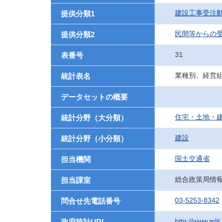
建設工事受注
提供分類1
民間等からの
提供分類2
31
表番号
業種別、経営
統計表名
データセットの概要
住宅・土地・
統計分野（大分類）
建設
統計分野（小分類）
国土交通省
担当機関
総合政策局情
担当課室
03-5253-8342
問合せ先電話番号
http://www.mlit.
政府統計URL