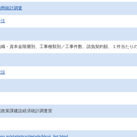
動態統計調査
受注
組織・資本金階層別、工事種類別／工事件数、請負契約額、１件当たり
建設
報政策課建設経済統計調査室
go.jp/statistics/details/kkoji_list.html