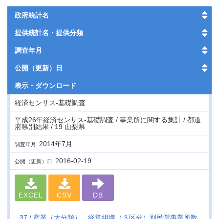
政府統計名
提供統計名・提供分類
調査年月
公開（更新）日
表示・
ダウンロード
経済センサス‐基礎調査
平成26年経済センサス‐基礎調査 / 事業所に関する集計 / 都道
府県別結果 / 19 山梨県
2014年7月
調査年月
2016-02-19
公開（更新）日
EXCEL
CSV
DB
37
産業（大分類）、経営組織（３区分）別民営事業所数、