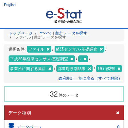
メ
English
イ
ン
コ
ン
テ
ン
ツ
トップページ
すべて | 統計データを探す
に
ファイル | 統計データを探す
移
動
選択条件:
ファイル
経済センサス‐基礎調査
平成26年経済センサス‐基礎調査
-
事業所に関する集計
都道府県別結果
19 山梨県
政府統計一覧に戻る（すべて解除）
32
件のデータ
データ種別
データベース
0