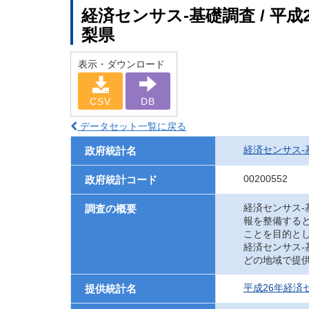
経済センサス‐基礎調査 / 平成
梨県
表示・ダウンロード
CSV
DB
データセット一覧に戻る
経済センサス‐
政府統計名
00200552
政府統計コード
経済センサス
調査の概要
報を整備する
ことを目的と
経済センサス
どの地域で提
平成26年経済
提供統計名