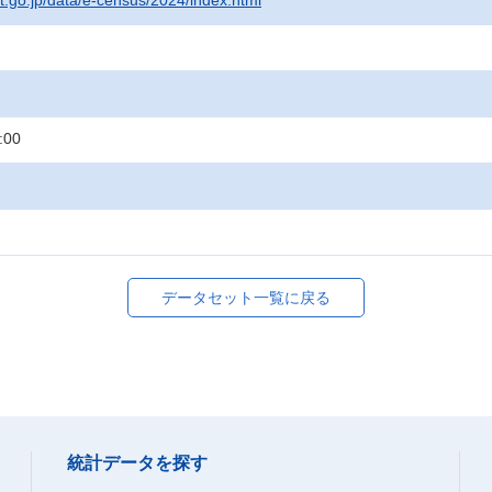
at.go.jp/data/e-census/2024/index.html
:00
データセット一覧に戻る
統計データを探す