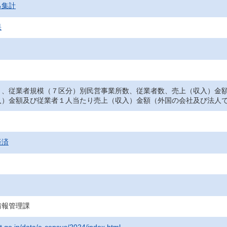
る集計
果
）、従業者規模（７区分）別民営事業所数、従業者数、売上（収入）金
入）金額及び従業者１人当たり売上（収入）金額（外国の会社及び法人
経済
情報管理課