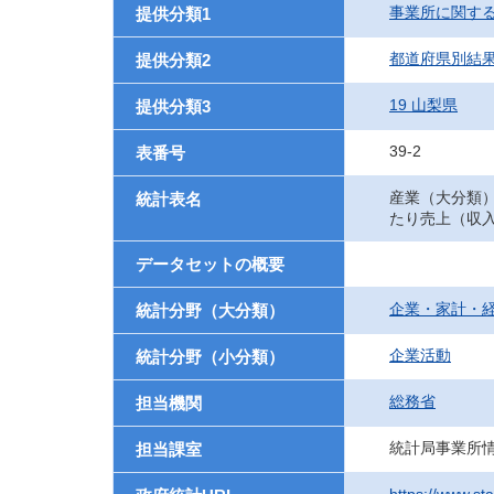
事業所に関す
提供分類1
都道府県別結
提供分類2
19 山梨県
提供分類3
39-2
表番号
産業（大分類
統計表名
たり売上（収
データセットの概要
企業・家計・
統計分野（大分類）
企業活動
統計分野（小分類）
総務省
担当機関
統計局事業所
担当課室