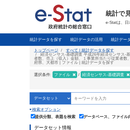
メ
イ
ン
統計で
コ
ン
テ
e-Stat
ン
ツ
に
移
統計データを探す
統計データの活用
統計デー
動
トップページ
すべて | 統計データを探す
経済センサス‐基礎調査 平成26年経済センサス‐基
者数、売上（収入）金額、１事業所当たり従業者数
府県、大都市 | ファイル | 統計データを探す
選択条件:
ファイル
経済センサス‐基礎調査
検索オプション
提供分類、表題を検索
データベース、ファイル
データセット情報