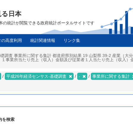
見る日本
は、日本の統計が閲覧できる政府統計ポータルサイトです
タの高度利用
統計関連情報
リンク集
礎調査 事業所に関する集計 都道府県別結果 19 山梨県 39-2 産業
、１事業所当たり売上（収入）金額及び従業者１人当たり売上（収入）
平成26年経済センサス‐基礎調査
-
事業所に関する集計
内を検索