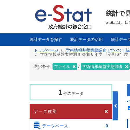
メ
イ
ン
統計で
コ
ン
テ
e-Stat
ン
ツ
に
移
統計データを探す
統計データの活用
統計デー
動
トップページ
学術情報基盤実態調査 | すべて |
学術情報基盤実態調査 令和６年度 『令和６年度「
選択条件:
ファイル
学術情報基盤実態調査
1
件のデータ
データ種別
データベース
0