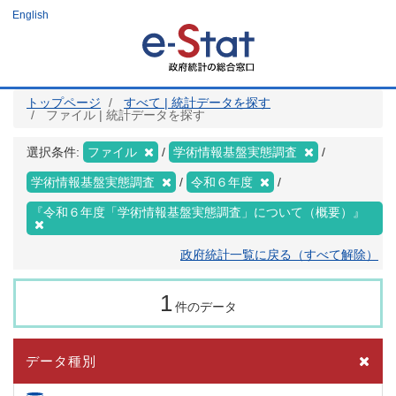
メ
English
イ
ン
コ
ン
テ
ン
ツ
トップページ
すべて | 統計データを探す
に
ファイル | 統計データを探す
移
動
選択条件:
ファイル
学術情報基盤実態調査
学術情報基盤実態調査
令和６年度
『令和６年度「学術情報基盤実態調査」について（概要）』
政府統計一覧に戻る（すべて解除）
1
件のデータ
データ種別