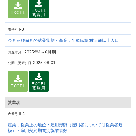
EXCEL
EXCEL
閲覧用
I-8
表番号
今月及び前月の就業状態・産業，年齢階級別15歳以上人口
2025年4～6月期
調査年月
2025-08-01
公開（更新）日
EXCEL
EXCEL
閲覧用
就業者
II-1
表番号
産業，従業上の地位・雇用形態（雇用者については従業者規
模）・雇用契約期間別就業者数