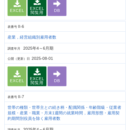
EXCEL
EXCEL
DB
閲覧用
II-6
表番号
産業，経営組織別雇用者数
2025年4～6月期
調査年月
2025-08-01
公開（更新）日
EXCEL
EXCEL
DB
閲覧用
II-7
表番号
世帯の種類・世帯主との続き柄・配偶関係・年齢階級・従業者
規模・産業・職業・月末1週間の就業時間，雇用形態・雇用契
約期間別役員を除く雇用者数
2025年4～6月期
調査年月