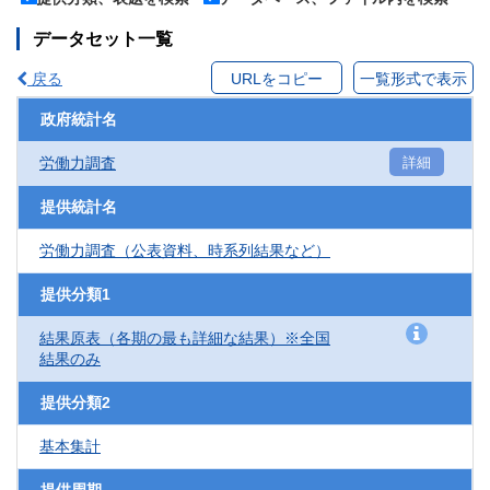
データセット一覧
戻る
URLをコピー
一覧形式で表示
政府統計名
労働力調査
詳細
提供統計名
労働力調査（公表資料、時系列結果など）
提供分類1
結果原表（各期の最も詳細な結果）※全国
結果のみ
提供分類2
基本集計