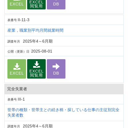
EXCEL
EXCEL
DB
閲覧用
II-11-3
表番号
産業，職業別平均月間就業時間
2025年4～6月期
調査年月
2025-08-01
公開（更新）日
EXCEL
EXCEL
DB
閲覧用
完全失業者
III-1
表番号
世帯の種類・世帯主との続き柄・探している仕事の主従別完全
失業者数
2025年4～6月期
調査年月