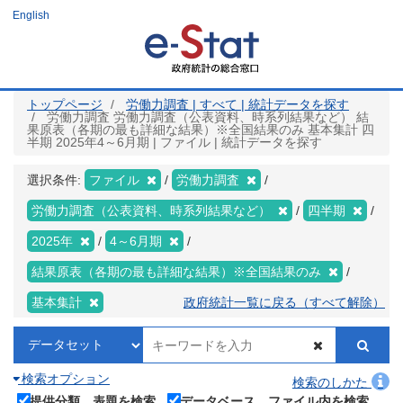
メ
English
イ
ン
コ
ン
テ
ン
ツ
トップページ
労働力調査 | すべて | 統計データを探す
に
労働力調査 労働力調査（公表資料、時系列結果など） 結
移
果原表（各期の最も詳細な結果）※全国結果のみ 基本集計 四
動
半期 2025年4～6月期 | ファイル | 統計データを探す
選択条件:
ファイル
労働力調査
労働力調査（公表資料、時系列結果など）
四半期
2025年
4～6月期
結果原表（各期の最も詳細な結果）※全国結果のみ
基本集計
政府統計一覧に戻る（すべて解除）
検索オプション
検索のしかた
提供分類、表題を検索
データベース、ファイル内を検索