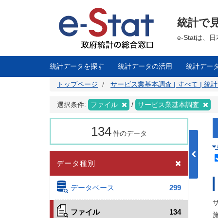
メ
イ
ン
統計で
コ
ン
テ
e-Stat
ン
ツ
に
移
統計データを探す
統計データの活用
統計デー
動
トップページ
サービス業基本調査 | すべて | 
選択条件:
ファイル
サービス業基本調査
134
件のデータ
データ種別
データベース
299
ファイル
134