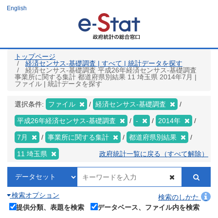
メ
English
イ
ン
コ
ン
テ
ン
ツ
トップページ
に
経済センサス‐基礎調査 | すべて | 統計データを探す
移
経済センサス‐基礎調査 平成26年経済センサス‐基礎調査
動
事業所に関する集計 都道府県別結果 11 埼玉県 2014年7月 |
ファイル | 統計データを探す
選択条件:
ファイル
経済センサス‐基礎調査
平成26年経済センサス‐基礎調査
-
2014年
7月
事業所に関する集計
都道府県別結果
11 埼玉県
政府統計一覧に戻る（すべて解除）
検索オプション
検索のしかた
提供分類、表題を検索
データベース、ファイル内を検索