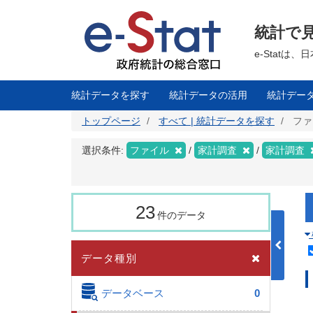
メ
イ
ン
統計で
コ
ン
テ
e-Stat
ン
ツ
に
移
統計データを探す
統計データの活用
統計デー
動
トップページ
すべて | 統計データを探す
ファ
選択条件:
ファイル
家計調査
家計調査
23
件のデータ
データ種別
データベース
0