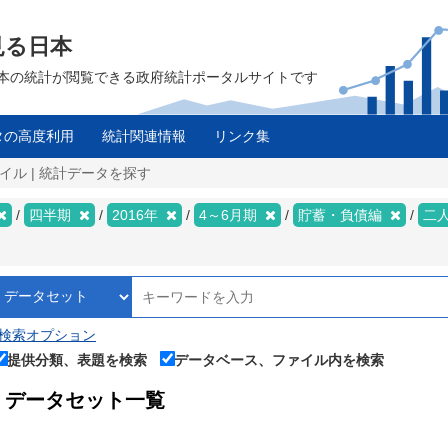
見る日本
は、日本の統計が閲覧できる政府統計ポータルサイトです
タの高度利用
統計関連情報
リンク集
イル | 統計データを探す
四半期
2016年
4～6月期
貯蓄・負債編
二
検索オプション
提供分類、表題を検索
データベース、ファイル内を検索
データセット一覧