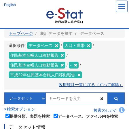
メ
English
イ
ン
コ
ン
テ
ン
ツ
トップページ
統計データを探す
データベース
に
移
動
選択条件:
データベース
人口・世帯
住民基本台帳人口移動報告
住民基本台帳人口移動報告
-
平成22年住民基本台帳人口移動報告
政府統計一覧に戻る（すべて解除）
検索オプション
検索のしかた
提供分類、表題を検索
データベース、ファイル内を検索
データセット情報