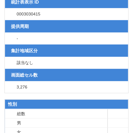
統計表表示 ID
0003030415
提供周期
-
集計地域区分
該当なし
画面総セル数
3,276
性別
総数
男
女