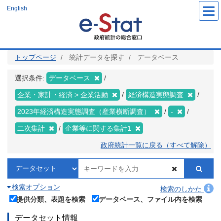
メ
English
イ
ン
コ
ン
テ
ン
ツ
トップページ
統計データを探す
データベース
に
移
動
選択条件:
データベース
企業・家計・経済 > 企業活動
経済構造実態調査
2023年経済構造実態調査（産業横断調査）
-
二次集計
企業等に関する集計1
政府統計一覧に戻る（すべて解除）
検索オプション
検索のしかた
提供分類、表題を検索
データベース、ファイル内を検索
データセット情報