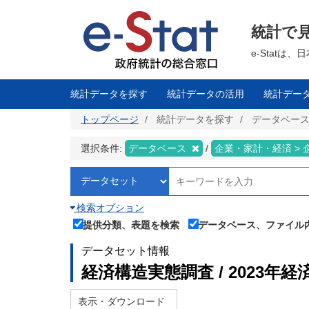
メ
イ
ン
統計で
コ
ン
テ
e-Stat
ン
ツ
に
移
統計データを探す
統計データの活用
統計デー
動
トップページ
統計データを探す
データベー
選択条件:
データベース
企業・家計・経済 >
検索オプション
提供分類、表題を検索
データベース、ファイル
データセット情報
経済構造実態調査 / 2023年
表示・ダウンロード