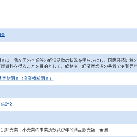
調査
調査は、我が国の企業等の経済活動の状況を明らかにし、国民経済計算
基礎資料を得ることを目的として、総務省・経済産業省の共管で令和元年
構造実態調査（産業横断調査）
集計2
）別卸売業，小売業の事業所数及び年間商品販売額―全国