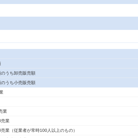
額
額のうち卸売販売額
額のうち小売販売額
業
売業
卸売業
品卸売業（従業者が常時100人以上のもの）