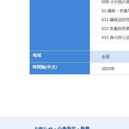
50B その他
51 繊維・衣
511 繊維品
512 衣服卸売
513 身の回り
地域
全国
時間軸(年次)
2023年
お知らせ・公表予定・新着