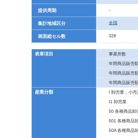
-
提供周期
全国
集計地域区分
328
画面総セル数
表章項目
事業所数
年間商品販売
年間商品販売
年間商品販売
産業分類
I 卸売業，小売
I1 卸売業
50 各種商品卸
501 各種商品
50A 各種商