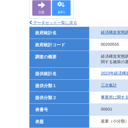
DB
API
データセット一覧に戻る
経済構造実態
政府統計名
00200555
政府統計コード
経済構造実態
調査の概要
関する施策の
2023年経済
提供統計名
三次集計
提供分類１
事業所に関する
提供分類２
00601
表番号
産業（小分類
表題