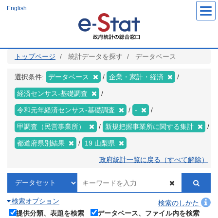
メ
English
イ
ン
コ
ン
テ
ン
ツ
トップページ
統計データを探す
データベース
に
移
動
選択条件:
データベース
企業・家計・経済
経済センサス‐基礎調査
令和元年経済センサス‐基礎調査
-
甲調査（民営事業所）
新規把握事業所に関する集計
都道府県別結果
19 山梨県
政府統計一覧に戻る（すべて解除）
検索オプション
検索のしかた
提供分類、表題を検索
データベース、ファイル内を検索