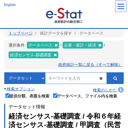
メ
English
イ
ン
コ
ン
テ
ン
ツ
トップページ
統計データを探す
データベース
に
移
動
選択条件:
データベース
企業・家計・経済
経済センサス‐基礎調査
政府統計一覧に戻る（すべて解除）
検索オプション
検索のしかた
提供分類、表題を検索
データベース、ファイル内を検索
データセット情報
経済センサス‐基礎調査 / 令和６年経
済センサス‐基礎調査 / 甲調査（民営