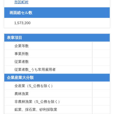
市区町村
画面総セル数
1,573,200
表章項目
企業等数
事業所数
従業者数
従業者数_うち常用雇用者
企業産業大分類
全産業（S_公務を除く）
農林漁業
非農林漁業（S_公務を除く）
鉱業、採石業、砂利採取業