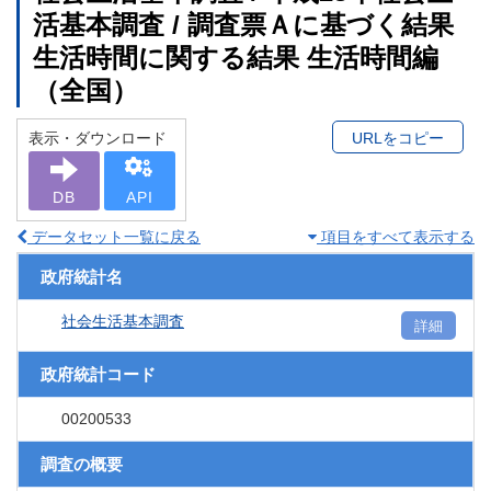
活基本調査 / 調査票Ａに基づく結果
生活時間に関する結果 生活時間編
（全国）
表示・ダウンロード
URLをコピー
DB
API
データセット一覧に戻る
項目をすべて表示する
政府統計名
社会生活基本調査
詳細
政府統計コード
00200533
調査の概要