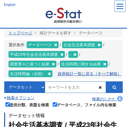
メ
English
イ
ン
コ
ン
テ
ン
ツ
トップページ
統計データを探す
データベース
に
移
動
選択条件:
データベース
社会生活基本調査
平成23年社会生活基本調査
-
調査票Ａに基づく結果
生活時間に関する結果
生活時間編（全国）
政府統計一覧に戻る（すべて解除）
検索オプション
検索のしかた
提供分類、表題を検索
データベース、ファイル内を検索
データセット情報
社会生活基本調査 / 平成23年社会生