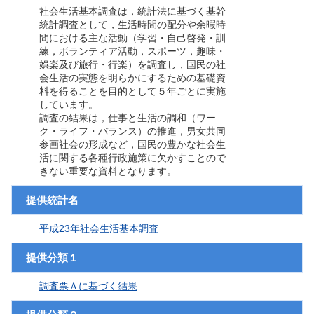
社会生活基本調査は，統計法に基づく基幹
統計調査として，生活時間の配分や余暇時
間における主な活動（学習・自己啓発・訓
練，ボランティア活動，スポーツ，趣味・
娯楽及び旅行・行楽）を調査し，国民の社
会生活の実態を明らかにするための基礎資
料を得ることを目的として５年ごとに実施
しています。
調査の結果は，仕事と生活の調和（ワー
ク・ライフ・バランス）の推進，男女共同
参画社会の形成など，国民の豊かな社会生
活に関する各種行政施策に欠かすことので
きない重要な資料となります。
提供統計名
平成23年社会生活基本調査
提供分類１
調査票Ａに基づく結果