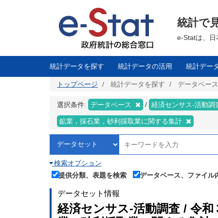
メ
イ
ン
統計で
コ
ン
テ
e-Stat
ン
ツ
に
移
統計データを探す
統計データの活用
統計デー
動
トップページ
統計データを探す
データベー
選択条件:
データベース
経済センサス‐活動調
鉱業，採石業，砂利採取業に関する集計
検索オプション
提供分類、表題を検索
データベース、ファイル
データセット情報
経済センサス‐活動調査 / 令