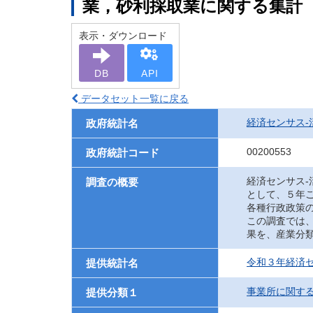
業，砂利採取業に関する集計
表示・ダウンロード
DB
API
データセット一覧に戻る
経済センサス‐
政府統計名
00200553
政府統計コード
経済センサス
調査の概要
として、５年
各種行政政策
この調査では
果を、産業分
令和３年経済セ
提供統計名
事業所に関す
提供分類１