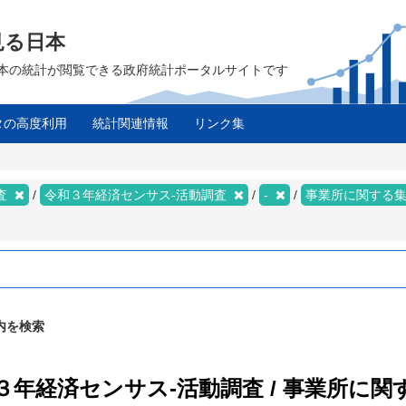
見る日本
は、日本の統計が閲覧できる政府統計ポータルサイトです
タの高度利用
統計関連情報
リンク集
ス
査
令和３年経済センサス‐活動調査
-
事業所に関する
内を検索
和３年経済センサス‐活動調査 / 事業所に