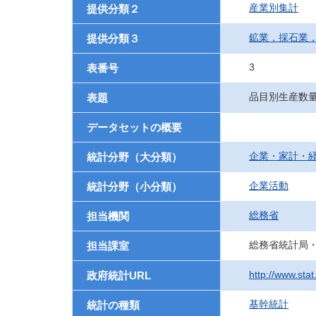
産業別集計
提供分類２
鉱業，採石業
提供分類３
3
表番号
品目別生産数
表題
データセットの概要
企業・家計・
統計分野（大分類）
企業活動
統計分野（小分類）
総務省
担当機関
総務省統計局
担当課室
http://www.sta
政府統計URL
基幹統計
統計の種類