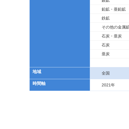
銀鉱
鉛鉱・亜鉛鉱
鉄鉱
その他の金属
石炭・亜炭
石炭
亜炭
地域
全国
時間軸
2021年