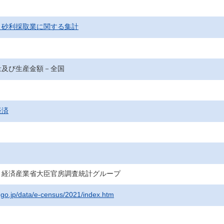
，砂利採取業に関する集計
量及び生産金額－全国
経済
・経済産業省大臣官房調査統計グループ
t.go.jp/data/e-census/2021/index.htm