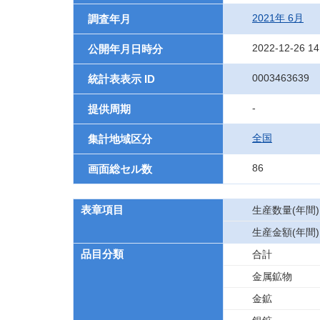
2021年 6月
調査年月
2022-12-26 14
公開年月日時分
0003463639
統計表表示 ID
-
提供周期
全国
集計地域区分
86
画面総セル数
表章項目
生産数量(年間)
生産金額(年間)
品目分類
合計
金属鉱物
金鉱