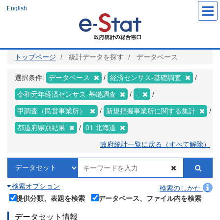
メ
English
イ
ン
コ
ン
テ
ン
ツ
トップページ
統計データを探す
データベース
に
移
動
選択条件:
データベース
経済センサス‐基礎調査
令和元年経済センサス‐基礎調査
-
甲調査（民営事業所）
新規把握事業所に関する集計
都道府県別結果
01 北海道
政府統計一覧に戻る（すべて解除）
検索オプション
検索のしかた
提供分類、表題を検索
データベース、ファイル内を検索
データセット情報