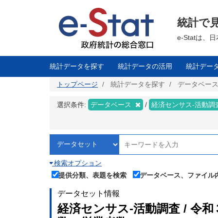
メ
イ
ン
統計で
コ
ン
テ
e-Stat
ン
ツ
に
移
統計データを探す
統計データの活用
統計デー
動
トップページ
統計データを探す
データベー
選択条件:
データベース
経済センサス‐活動調
検索オプション
提供分類、表題を検索
データベース、ファイル
データセット情報
経済センサス‐活動調査 / 令