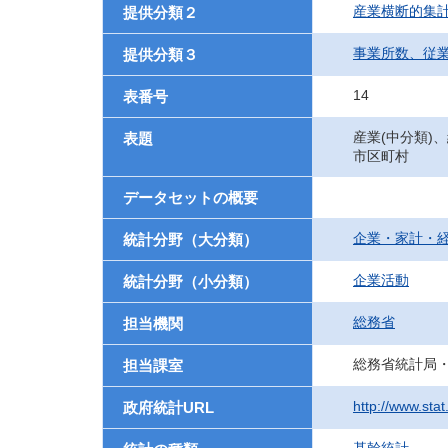
産業横断的集
提供分類２
事業所数、従
提供分類３
14
表番号
産業(中分類)
表題
市区町村
データセットの概要
企業・家計・
統計分野（大分類）
企業活動
統計分野（小分類）
総務省
担当機関
総務省統計局
担当課室
http://www.sta
政府統計URL