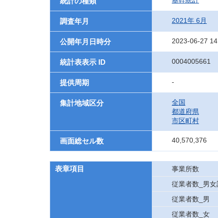
基幹統計
統計の種類
2021年 6月
調査年月
2023-06-27 14
公開年月日時分
0004005661
統計表表示 ID
-
提供周期
全国
集計地域区分
都道府県
市区町村
40,570,376
画面総セル数
表章項目
事業所数
従業者数_男女
従業者数_男
従業者数_女