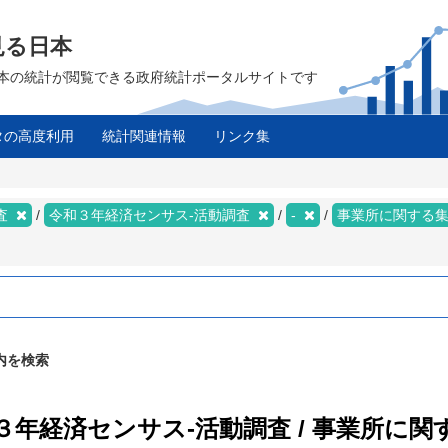
見る日本
は、日本の統計が閲覧できる政府統計ポータルサイトです
タの高度利用
統計関連情報
リンク集
ス
査
令和３年経済センサス‐活動調査
-
事業所に関する
内を検索
和３年経済センサス‐活動調査 / 事業所に