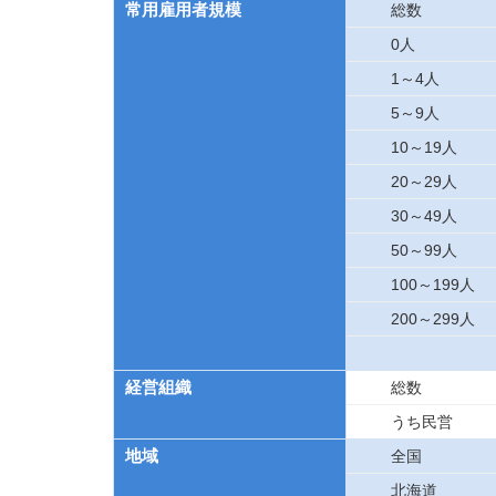
常用雇用者規模
総数
0人
1～4人
5～9人
10～19人
20～29人
30～49人
50～99人
100～199人
200～299人
経営組織
総数
うち民営
地域
全国
北海道