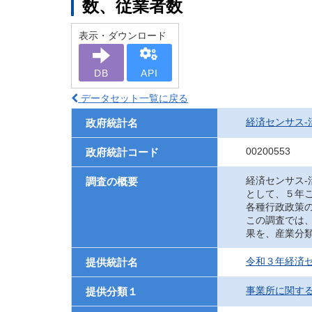
数、従業者数
表示・ダウンロード
DB
API
データセット一覧に戻る
経済センサス‐
政府統計名
00200553
政府統計コード
経済センサス
調査の概要
として、５年
各種行政政策
この調査では
果を、産業分
令和３年経済セ
提供統計名
事業所に関す
提供分類１