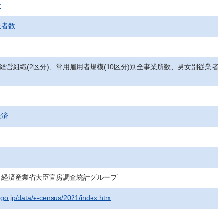
計
業者数
、経営組織(2区分)、常用雇用者規模(10区分)別全事業所数、男女別従
経済
・経済産業省大臣官房調査統計グループ
t.go.jp/data/e-census/2021/index.htm