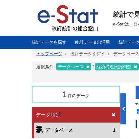
メ
イ
ン
統計で
コ
ン
テ
e-Stat
ン
ツ
に
移
統計データを探す
統計データの活用
統計デー
動
トップページ
統計データを探す
データベー
選択条件:
データベース
経済構造実態調査
1
件のデータ
データ種別
データベース
1