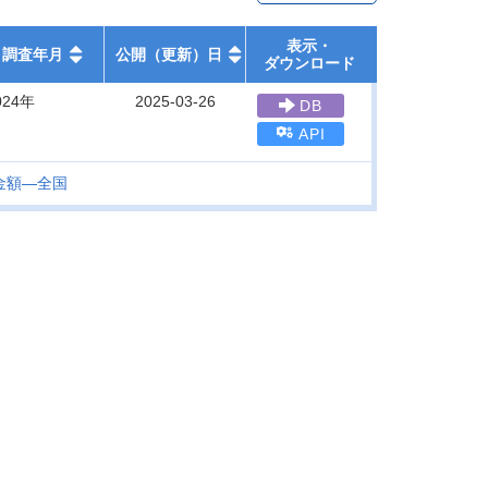
表示・
調査年月
公開（更新）日
ダウンロード
024年
2025-03-26
DB
API
金額―全国