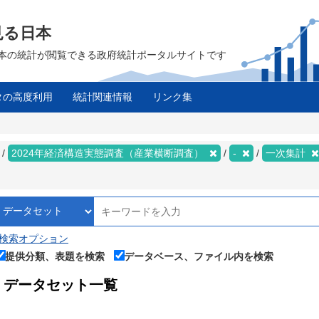
見る日本
は、日本の統計が閲覧できる政府統計ポータルサイトです
タの高度利用
統計関連情報
リンク集
ス
2024年経済構造実態調査（産業横断調査）
-
一次集計
検索オプション
提供分類、表題を検索
データベース、ファイル内を検索
データセット一覧