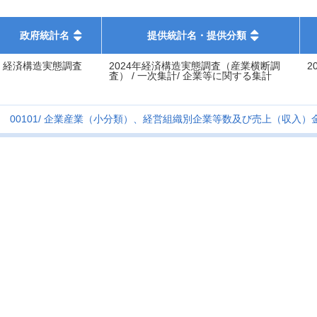
政府統計名
提供統計名・提供分類
経済構造実態調査
2024年経済構造実態調査（産業横断調
2
査） / 一次集計/ 企業等に関する集計
00101
企業産業（小分類）、経営組織別企業等数及び売上（収入）