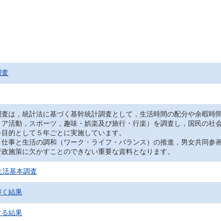
調査
調査は，統計法に基づく基幹統計調査として，生活時間の配分や余暇時
ィア活動，スポーツ，趣味・娯楽及び旅行・行楽）を調査し，国民の社
を目的として５年ごとに実施しています。
，仕事と生活の調和（ワーク・ライフ・バランス）の推進，男女共同参
行政施策に欠かすことのできない重要な資料となります。
生活基本調査
づく結果
する結果