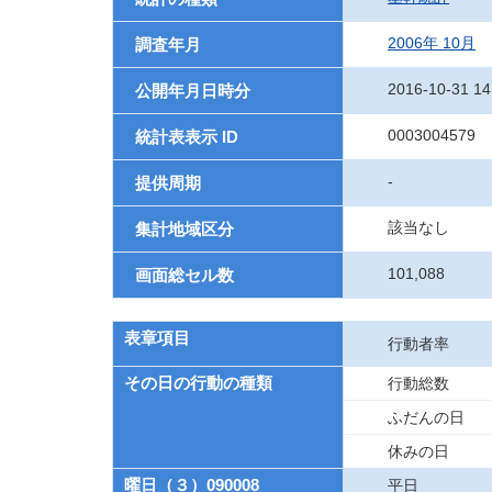
2006年 10月
調査年月
2016-10-31 14
公開年月日時分
0003004579
統計表表示 ID
-
提供周期
該当なし
集計地域区分
101,088
画面総セル数
表章項目
行動者率
その日の行動の種類
行動総数
ふだんの日
休みの日
曜日（３）090008
平日