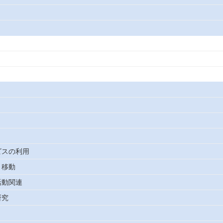
ビスの利用
う移動
活動関連
研究