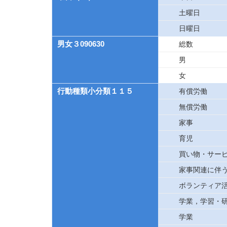
土曜日
日曜日
男女３090630
総数
男
女
行動種類小分類１１５
有償労働
無償労働
家事
育児
買い物・サー
家事関連に伴
ボランティア
学業，学習・
学業