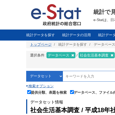
メ
イ
ン
統計で
コ
ン
テ
e-Stat
ン
ツ
に
移
統計データを探す
統計データの活用
統計デー
動
トップページ
統計データを探す
データベー
選択条件:
データベース
社会生活基本調査
検索オプション
提供分類、表題を検索
データベース、ファイル
データセット情報
社会生活基本調査 / 平成18