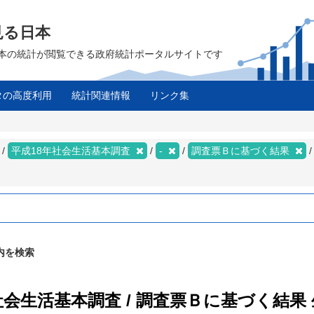
見る日本
は、日本の統計が閲覧できる政府統計ポータルサイトです
タの高度利用
統計関連情報
リンク集
ス
平成18年社会生活基本調査
-
調査票Ｂに基づく結果
内を検索
年社会生活基本調査 / 調査票Ｂに基づく結