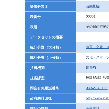
時間帯編
提供分類３
00301
表番号
その日の行動の
表題
データセットの概要
教育・文化・
統計分野（大分類）
文化・スポー
統計分野（小分類）
総務省
担当機関
統計局統計調
担当課室
03-5273-1163
問合せ先電話番号
http://www.sta
政府統計URL
基幹統計
統計の種類