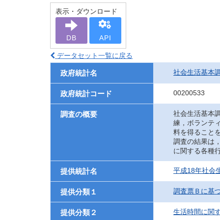
表示・ダウンロード
DB
API
データセット一覧に戻る
社会生活基本
政府統計名
00200533
政府統計コード
社会生活基本
調査の概要
練，ボランテ
料を得ること
調査の結果は
に関する各種
平成18年社会
提供統計名
調査票Ｂに基
提供分類１
生活時間に関
提供分類２