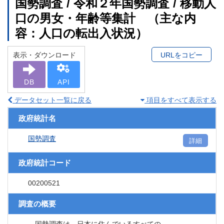
国勢調査 / 令和２年国勢調査 / 移動人
口の男女・年齢等集計 （主な内
容：人口の転出入状況）
表示・ダウンロード
URLをコピー
DB
API
データセット一覧に戻る
項目をすべて表示する
政府統計名
国勢調査
詳細
政府統計コード
00200521
調査の概要