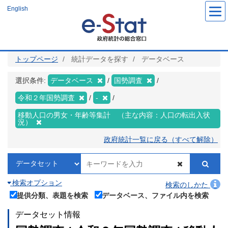
メ
English
イ
ン
コ
ン
テ
ン
ツ
トップページ
統計データを探す
データベース
に
移
動
選択条件:
データベース
国勢調査
令和２年国勢調査
-
移動人口の男女・年齢等集計 （主な内容：人口の転出入状
況）
政府統計一覧に戻る（すべて解除）
検索オプション
検索のしかた
提供分類、表題を検索
データベース、ファイル内を検索
データセット情報