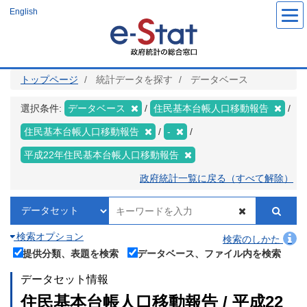
メ
English
イ
ン
コ
ン
テ
ン
ツ
トップページ
統計データを探す
データベース
に
移
動
選択条件:
データベース
住民基本台帳人口移動報告
住民基本台帳人口移動報告
-
平成22年住民基本台帳人口移動報告
政府統計一覧に戻る（すべて解除）
検索オプション
検索のしかた
提供分類、表題を検索
データベース、ファイル内を検索
データセット情報
住民基本台帳人口移動報告 / 平成22