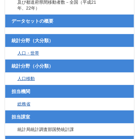
及び都道府県間移動者数－全国（平成21
年、22年）
データセットの概要
統計分野（大分類）
人口・世帯
統計分野（小分類）
人口移動
担当機関
総務省
担当課室
統計局統計調査部国勢統計課