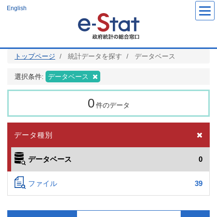
メ
English
イ
ン
コ
ン
テ
ン
ツ
トップページ
統計データを探す
データベース
に
移
動
選択条件:
データベース
0
件のデータ
データ種別
データベース
0
ファイル
39